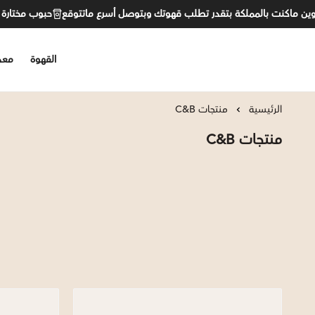
ن ماكنت بالمملكة بتقدر تطلب قهوتك وبتوصل أسرع ماتتوقع
حبوب مختارة بع
القهوة
معد
C&B
الرئيسية
منتجات C&B
منتجات C&B