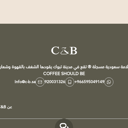
C&B
COFFEE SHOULD BE
Info@c-b.sa
920031326
+966595049149
عن C&B