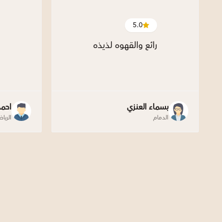
5.0
رائع والقهوه لذيذه
بسماء العنزي
احم
الدمام
الريا