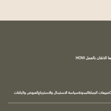
محمصة ومقهى C&B علامة سعودية مسجلة ®️ تقع في مدينة تبوك يقودها الشغف بالقهوة وشعارها الاتقان بالعمل HOW
مبيعات الجملة
المدونة
سياسة الاستبدال والاسترجاع
العروض والباقات