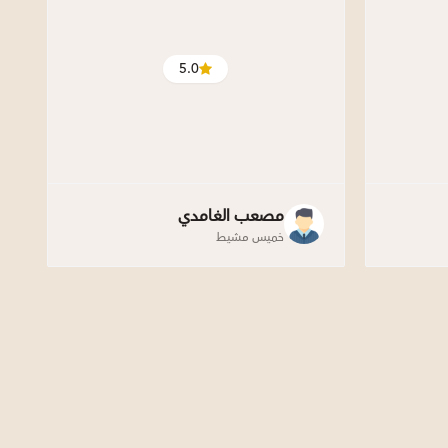
5.0
مصعب الغامدي
خميس مشيط