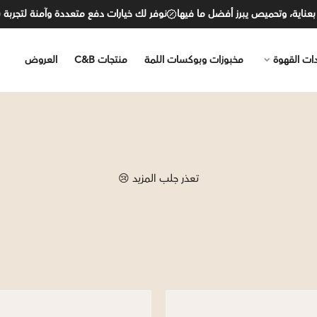
ناية، وتحميص يبرز أفضل ما فيها
نوفر لك خيارات دفع متعددة وآمنة لتجربة شر
ات القهوة
مخبوزات وبوكسات اللمة
منتجات C&B
العروض
تعذر جلب المزيد 😢