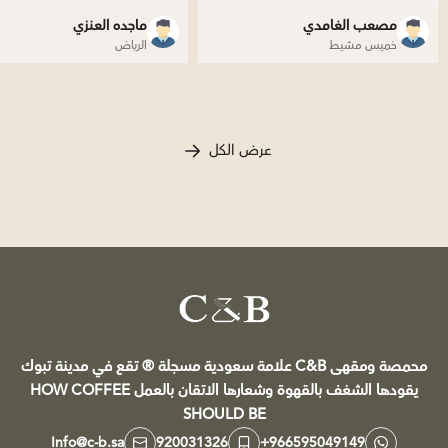
مصعب الغامدي
ماجده العنزي
خميس مشيط
الرياض
عرض الكل
C&B
محمصة ومقهى C&B علامة سعودية مسجلة ®️ تقع في مدينة تبوك
يقودها الشغف بالقهوة وشعارها الاتقان بالعمل HOW COFFEE
SHOULD BE
Info@c-b.sa
920031326
+966595049149