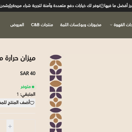
فضل ما فيها
نوفر لك خيارات دفع متعددة وآمنة لتجربة شراء مريحة
شحن مجاني للطل
ات القهوة
مخبوزات وبوكسات اللمة
منتجات C&B
العروض
ميزان حرارة 
40 SAR
متوفر
المتبقي:
1
أضف المنتج للم