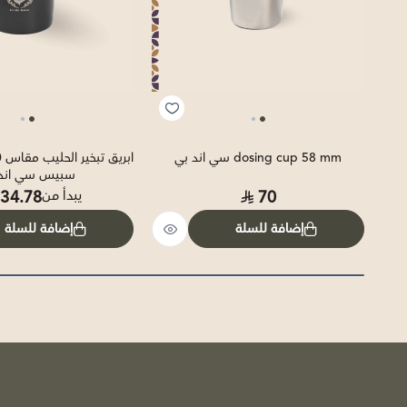
dosing cup 58 mm سي اند بي
سبيس سي اند
34.78
70
يبدأ من
إضافة للسلة
إضافة للسلة