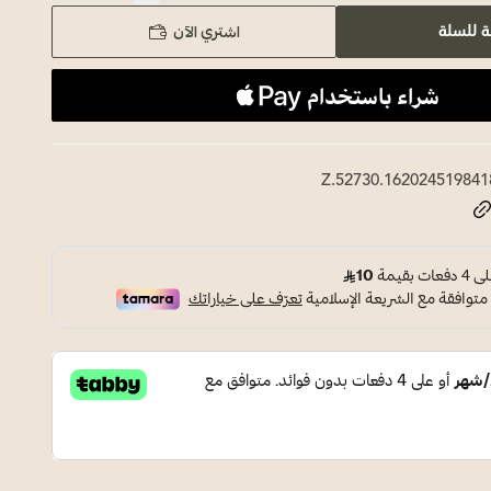
اشتري الآن
ة للسلة
Z.52730.162024519841