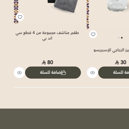
طقم مناشف مجموعة من 4 قطع سي
اند بي
رز الزجاجي للإسبريسو
سي ان
80
30
فة للسلة
إضافة للسلة