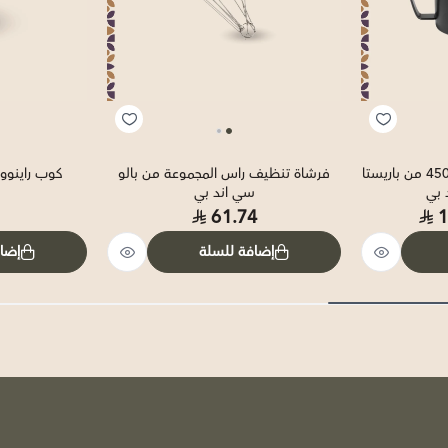
ابريق تبخير الحليب مقاس 450 من باريستا
فرشاة تنظيف راس المجموعة من بالو
كوب راينووي
 بي
سي اند بي
61.74
1
إضافة للسلة
إضا