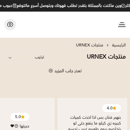
وين ماكنت بالمملكة بتقدر تطلب قهوتك وبتوصل أسرع ماتتوقع
حبوب مخت
C&B
الرئيسية
منتجات URNEX
منتجات URNEX
تعذر جلب المزيد 😢
4.0
5.0
بنهم فنان بس اذا اخذت كميات
كبيره زي كيلو ما ينفع حتى لو
حبيتها 😍♥️
بتخلصه بيوم طعمه غريب تحسه