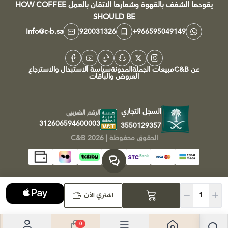
يقودها الشغف بالقهوة وشعارها الاتقان بالعمل HOW COFFEE
SHOULD BE
Info@c-b.sa
920031326
+966595049149
عن C&B
مبيعات الجملة
المدونة
سياسة الاستبدال والاسترجاع
العروض والباقات
السجل التجاري
الرقم الضريبي
312606594600003
3550129357
الحقوق محفوظة | 2026
C&B
اشتري الآن
0