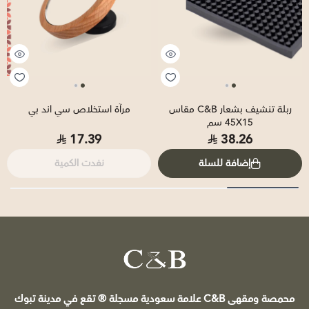
ربلة تنشيف بشعار C&B مقاس
مرآة استخلاص سي اند بي
45X15 سم
17.39
38.26
إضافة للسلة
نفدت الكمية
C&B
محمصة ومقهى C&B علامة سعودية مسجلة ®️ تقع في مدينة تبوك