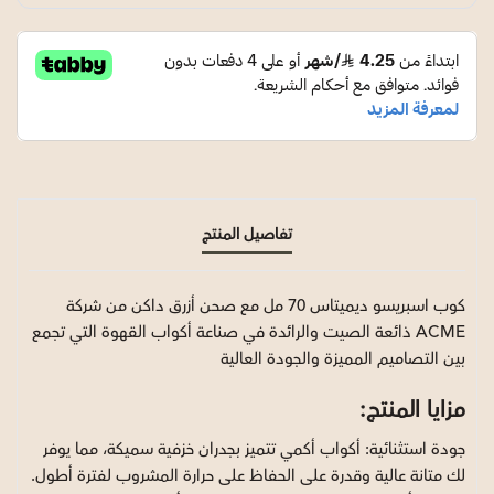
تفاصيل المنتج
كوب اسبريسو ديميتاس 70 مل مع صحن أزرق داكن من شركة
ACME ذائعة الصيت والرائدة في صناعة أكواب القهوة التي تجمع
بين التصاميم المميزة والجودة العالية
مزايا المنتج:
جودة استثنائية: أكواب أكمي تتميز بجدران خزفية سميكة، مما يوفر
لك متانة عالية وقدرة على الحفاظ على حرارة المشروب لفترة أطول.