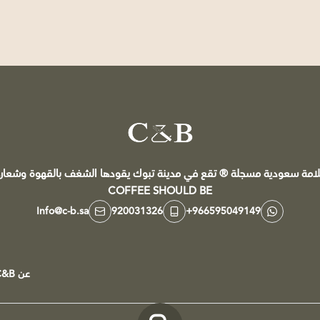
C&B
COFFEE SHOULD BE
Info@c-b.sa
920031326
+966595049149
عن C&B