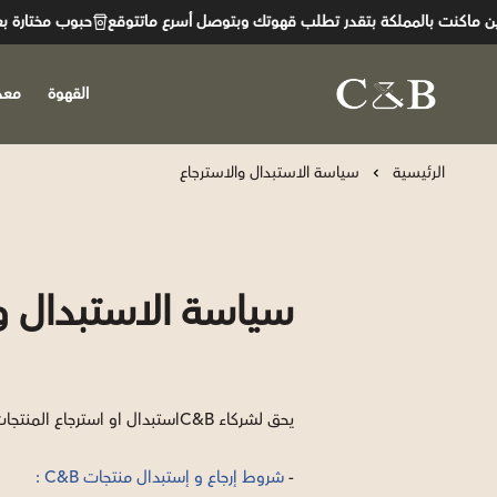
اكنت بالمملكة بتقدر تطلب قهوتك وبتوصل أسرع ماتتوقع
حبوب مختارة بعناي
القهوة
معد
C&B
الرئيسية
سياسة الاستبدال والاسترجاع
سياسة الاستبدال و
يحق لشركاء C&Bاستبدال او استرجاع المنتجات وفق السياسة الموضحة ادناه
-
شروط إرجاع و إستبدال منتجات C&B :