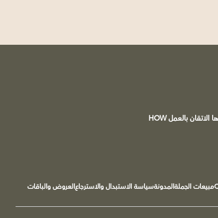
محمصة ومقهى C&B علامة سعودية مسجلة ®️ تقع في مدينة تبوك يقودها الشغف بالقهوة وشعارها الاتقان بالعمل HOW
مبيعات الجملة
المدونة
سياسة الاستبدال والاسترجاع
العروض والباقات