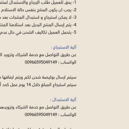
1- يحق للعميل طلب الإرجاع والاستبدال لمنتجاتنا خلال 7 أيام كحد أقصى من تاريخ الاستلام
2- يجب ان يكون المنتج بنفس حالة الاستلام والتغليف
3- لا يمكن استرجاع و استبدال المنتجات بعد فتح الغلاف الخارجي
4- يتم إرسال المنتج البديل بعد استلامنا المنتج المستبدل من شركة الشحن
5- يتحمل العميل تكاليف الشحن في حال عدم وجود عيب في المنتجات وكان الاستبدال او الاسترجاع بناءا على رغبته الشخصية
آلية الاسترجاع :
عن طريق التواصل مع خدمة الشركاء وتزويد 
الواتساب : 00966595049149
سيتم ارسال بوليصة شحن لكم ويتم ارفاقها م
سيتم استرجاع المبلغ خلال 14 يوم عمل كحد أقصى بعد التأكد من سلامة المنتج .
آلية الاستبدال :
عن طريق التواصل مع خدمة ااشركاء وتزويده
الواتساب : 00966595049149