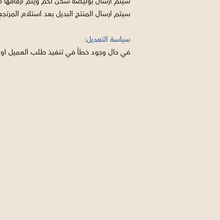
سيتم ارسال بوليصة شحن لكم ويتم ارفاقها م
سيتم ارسال المنتج البديل بعد استلام المرتجع 
سياسة التعديل:
في حال وجود خطأ في تنفيذ طلب العميل او خطأ مصنعي 