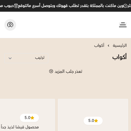
وين ماكنت بالمملكة بتقدر تطلب قهوتك وبتوصل أسرع ماتتوقع
حبوب مختا
C&B
الرئيسية
أكواب
أكواب
تعذر جلب المزيد 😢
5.0
5.0
محصول قيشا لذيذ جداً