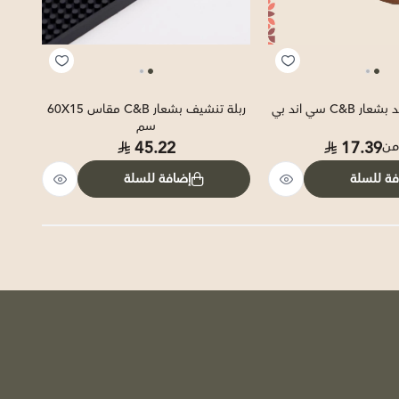
C& سي اند بي
ربلة تنشيف بشعار C&B مقاس 60X15
سم
45.22
17.39
 من
فة للسلة
إضافة للسلة