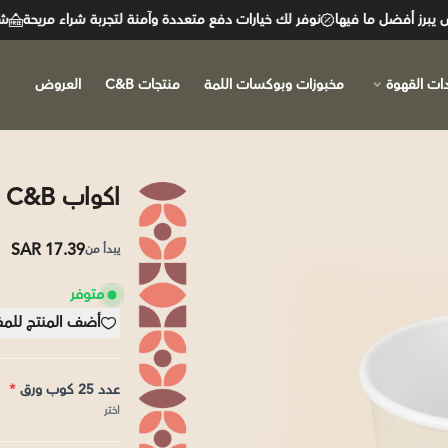
أفضل ما فيها
نوفر لك خيارات دفع متعددة وآمنة لتجربة شراء مريحة
شحن مجاني لل
ات القهوة
مخبوزات وبوكسات اللمة
منتجات C&B
العروض
اكواب C&B ورقية
17.39 SAR
يبدأ من
متوفر
أضف المنتج للم
عدد 25 كوب ورق
*
اختر