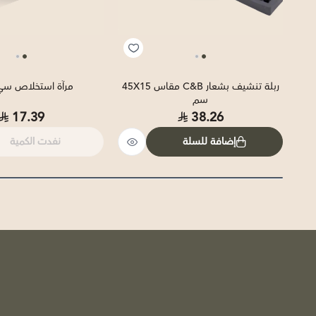
ربلة تنشيف بشعار C&B مقاس 45X15
مرآة استخلاص سي 
سم
17.39
38.26
إضافة للسلة
نفدت الكمية