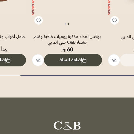
اند بي
بوكس اهداء مذكرة يوميات فاخرة وقلم
حامل أكواب جلد بشعار B
بشعار C&B سي اند بي
60
يبدأ
إضافة للسلة
إضا